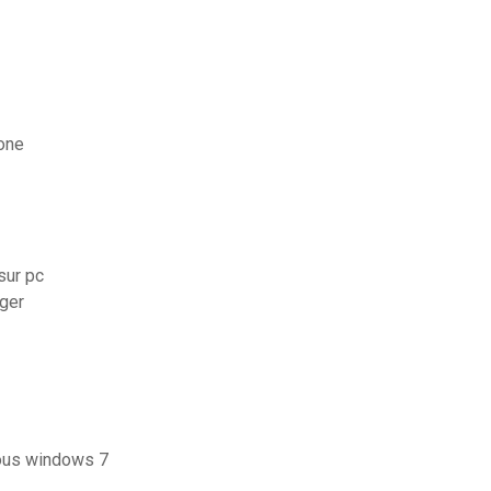
one
sur pc
ger
sous windows 7