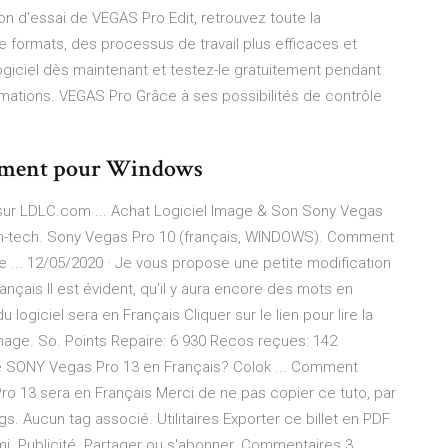
on d'essai de VEGAS Pro Edit, retrouvez toute la
 formats, des processus de travail plus efficaces et
logiciel dès maintenant et testez-le gratuitement pendant
formations. VEGAS Pro Grâce à ses possibilités de contrôle
itement pour Windows
sur LDLC.com ... Achat Logiciel Image & Son Sony Vegas
h-tech. Sony Vegas Pro 10 (français, WINDOWS). Comment
 ... 12/05/2020 · Je vous propose une petite modification
ançais Il est évident, qu'il y aura encore des mots en
u logiciel sera en Français Cliquer sur le lien pour lire la
image. So. Points Repaire: 6 930 Recos reçues: 142
 SONY Vegas Pro 13 en Français? Colok ... Comment
o 13 sera en Français Merci de ne pas copier ce tuto, par
ags. Aucun tag associé. Utilitaires Exporter ce billet en PDF
mi. Publicité. Partager ou s'abonner. Commentaires 3