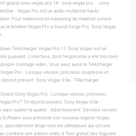
nt gratuit sony vegas pro 14 - sony vegas pro ... sony
ateStar - Vegas Pro est un audio multipiste haute
tion. Pour traitement et mastering de matériel sonore
uis la timeline Vegas Pro à Sound Forge Pro. Sony Vegas
n
ndows Télécharger Vegas Pro 17. Sony Vegas est un
rès puissant. L'interface, dont l'ergonomie a été très bien
propre montage vidéo. Vous avez aussi la Télécharger
Vegas Pro - Lorsque vitesse, précision, souplesse et
0 répond présent. Sony Vegas 9.0e - Télécharger
ratuit Sony Vegas Pro - Lorsque vitesse, précision,
 Vegas Pro™ 10 répond présent. Sony Vegas 9.0e -
sans oublier la qualité . Advertisement. Dernière version.
dia Software vous présente son nouveau logiciel Vegas.
o, spécialement dirigé vers les utilisateurs qui ont une
s combine une édition vidéo d Test gratuit des logiciels