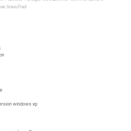
 par GravuTrad
k
on
te
version windows xp