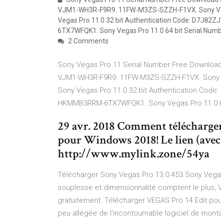
VJM1-WH3R-F9R9. 11FW-M3ZS-SZZH-F1VX. Sony Vega
Vegas Pro 11.0 32 bit Authentication Code: D
6TX7WFQK1. Sony Vegas Pro 11.0 64 bit Serial Numb
2 Comments
Sony Vegas Pro 11 Serial Number Free Download
VJM1-WH3R-F9R9. 11FW-M3ZS-SZZH-F1VX. Sony Ve
Sony Vegas Pro 11.0 32 bit Authentication C
HKMMB3RRM-6TX7WFQK1. Sony Vegas Pro 11.0 64
29 avr. 2018 Comment télécharg
pour Windows 2018! Le lien (avec 
http://www.mylink.zone/54ya
Télécharger Sony Vegas Pro 13.0.453 Sony Vegas 
souplesse et dimensionnalité comptent le plus,
gratuitement. Télécharger VEGAS Pro 14 Edit pou
peu allégée de l'incontournable logiciel de mont