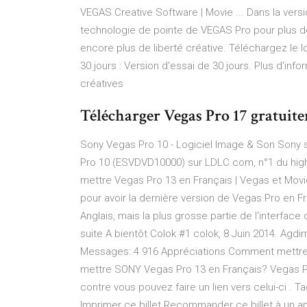
VEGAS Creative Software | Movie ... Dans la versi
technologie de pointe de VEGAS Pro pour plus de
encore plus de liberté créative. Téléchargez le 
30 jours : Version d'essai de 30 jours. Plus d'in
créatives
Télécharger Vegas Pro 17 gratu
Sony Vegas Pro 10 - Logiciel Image & Son Sony 
Pro 10 (ESVDVD10000) sur LDLC.com, n°1 du hig
mettre Vegas Pro 13 en Français | Vegas et Movie
pour avoir la dernière version de Vegas Pro en Fr
Anglais, mais la plus grosse partie de l'interface d
suite A bientôt Colok #1 colok, 8 Juin 2014. Agd
Messages: 4 916 Appréciations Comment mettre
mettre SONY Vegas Pro 13 en Français? Vegas Pr
contre vous pouvez faire un lien vers celui-ci . T
Imprimer ce billet Recommander ce billet à un a