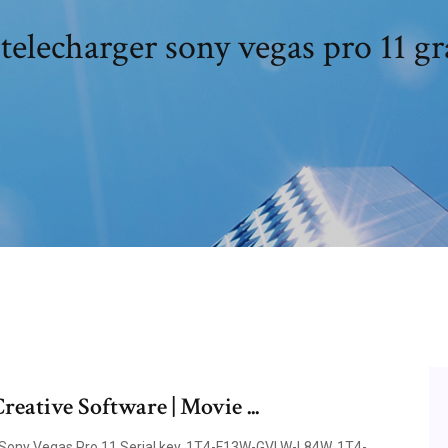
elecharger sony vegas pro 11 gr
reative Software | Movie ...
Sony Vegas Pro 11 Serial key. 1T4-F13W-GVLW-L84W. 1T4-