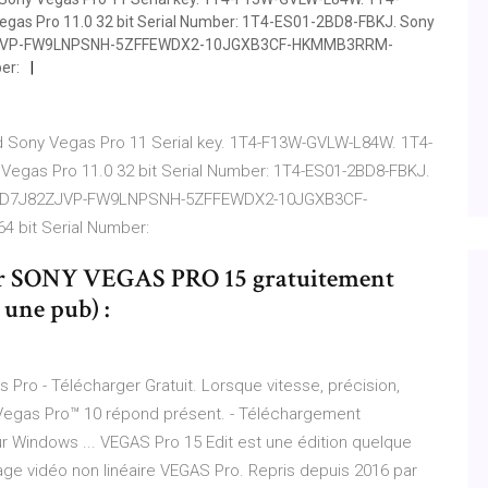
s Pro 11.0 32 bit Serial Number: 1T4-ES01-2BD8-FBKJ. Sony
7J82ZJVP-FW9LNPSNH-5ZFFEWDX2-10JGXB3CF-HKMMB3RRM-
er:
 Sony Vegas Pro 11 Serial key. 1T4-F13W-GVLW-L84W. 1T4-
gas Pro 11.0 32 bit Serial Number: 1T4-ES01-2BD8-FBKJ.
ode: D7J82ZJVP-FW9LNPSNH-5ZFFEWDX2-10JGXB3CF-
 bit Serial Number:
er SONY VEGAS PRO 15 gratuitement
une pub) :
Pro - Télécharger Gratuit. Lorsque vitesse, précision,
 Vegas Pro™ 10 répond présent. - Téléchargement
r Windows ... VEGAS Pro 15 Edit est une édition quelque
age vidéo non linéaire VEGAS Pro. Repris depuis 2016 par