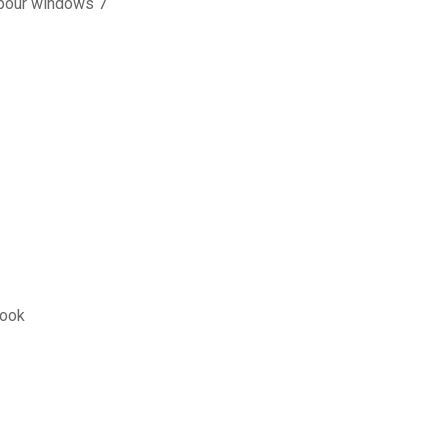
0 pour windows 7
book