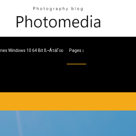
unes Windows 10 64 Bit SS¬áτáΓ∞
Pages