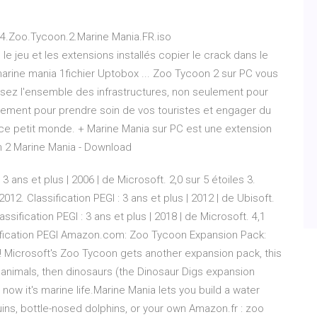
4.Zoo.Tycoon.2.Marine Mania.FR.iso
e jeu et les extensions installés copier le crack dans le
marine mania 1fichier Uptobox ... Zoo Tycoon 2 sur PC vous
sez l'ensemble des infrastructures, non seulement pour
alement pour prendre soin de vos touristes et engager du
ce petit monde. + Marine Mania sur PC est une extension
n 2 Marine Mania - Download
3 ans et plus | 2006 | de Microsoft. 2,0 sur 5 étoiles 3.
2. Classification PEGI : 3 ans et plus | 2012 | de Ubisoft.
sification PEGI : 3 ans et plus | 2018 | de Microsoft. 4,1
sification PEGI Amazon.com: Zoo Tycoon Expansion Pack:
Microsoft's Zoo Tycoon gets another expansion pack, this
oo animals, then dinosaurs (the Dinosaur Digs expansion
 now it's marine life.Marine Mania lets you build a water
ins, bottle-nosed dolphins, or your own Amazon.fr : zoo