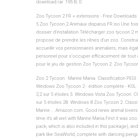
download.rar. 195 B; 0.
Zoo Tycoon 2 FR + extensions - Free Downloads 
5.Zoo.Tycoon.2.Animaux disparus.FR.iso Une fois l
dossier d’installation Télécharger zoo tycoon 2 
propose de prendre les rênes d'un zoo. Construi
accueillir vos pensionnaires animaliers, mais ég
personnel pour s'occuper efficacement de tout 
pour le jeu de gestion Zoo Tycoon 2. Zoo Tycoo
Zoo 2 Tycoon : Marine Mania. Classification PEGI : 
Windows Zoo Tycoon 2 - édition complète - KOL 201
2,2 sur 5 étoiles 3. Windows Vista Zoo Tycoon. Clas
sur 5 étoiles 28. Windows 8 Zoo Tycoon 2. Clas
Marine … Amazon.com. Good news animal lovers! 
time it's all wet with Marine Mania.First it was z
pack, which is also included in this package), and
park like SeaWorld, complete with dancing pengu