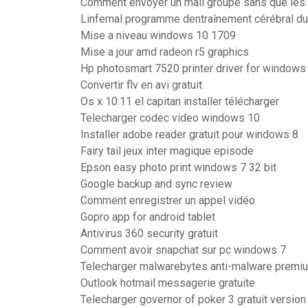
Comment envoyer un mail groupé sans que les 
Linfernal programme dentraînement cérébral d
Mise a niveau windows 10 1709
Mise a jour amd radeon r5 graphics
Hp photosmart 7520 printer driver for windows
Convertir flv en avi gratuit
Os x 10.11 el capitan installer télécharger
Telecharger codec video windows 10
Installer adobe reader gratuit pour windows 8
Fairy tail jeux inter magique episode
Epson easy photo print windows 7 32 bit
Google backup and sync review
Comment enregistrer un appel vidéo
Gopro app for android tablet
Antivirus 360 security gratuit
Comment avoir snapchat sur pc windows 7
Telecharger malwarebytes anti-malware premi
Outlook hotmail messagerie gratuite
Telecharger governor of poker 3 gratuit versio