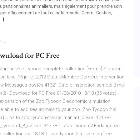
vos pensionnaires animaliers, mais également pour prendre soin
per efficacement de tout ce petit monde. Genre : Gestion,
r …
wnload for PC Free
arche Zoo Tycoon complète collection [Fermé] Signaler.
n lundi 16 juillet 2012 Statut Membre Dernière intervention
ovirow Messages postés 41321 Date d'inscription samedi 3 mai
2 - Download for PC Free 01/06/2010 · 8/10 (35 votes) -
 expansion of the Zoo Tycoon 2 economic simulation
e able to add sea animals to your zoo. Zoo Tycoon 2 is
 | Ulož.to zoo_tycoon-marine_mania-1_0.exe. 474 kB-1 .
oo_tycoon-1_3_cz.exe. 347 kB-1. Zoo Tycoon 2 Endangered
collection.rar. 187 B-1. zoo tycoon 2 full version free