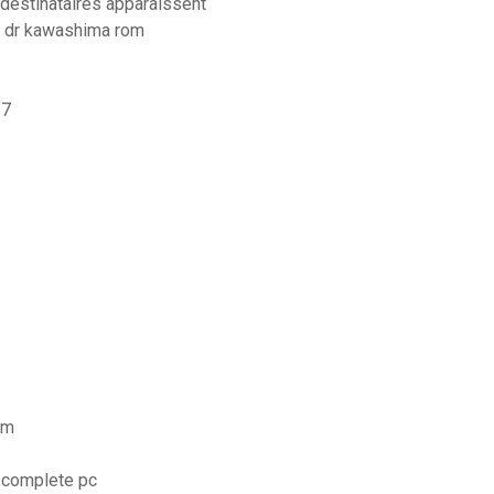
destinataires apparaissent
u dr kawashima rom
 7
um
n complete pc