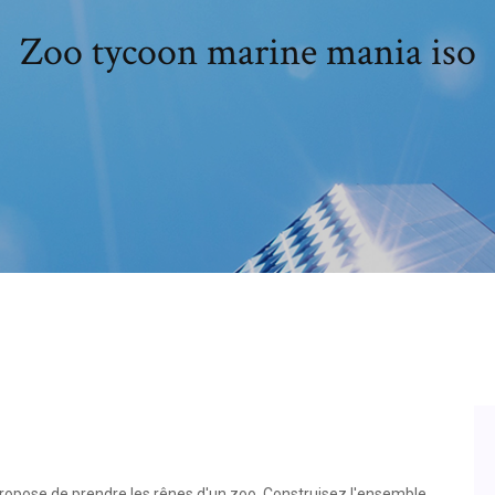
Zoo tycoon marine mania iso
pose de prendre les rênes d'un zoo. Construisez l'ensemble