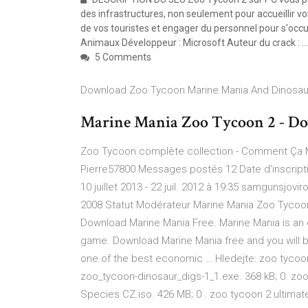
des infrastructures, non seulement pour accueillir 
de vos touristes et engager du personnel pour s'occu
Animaux Développeur : Microsoft Auteur du crack : …
5 Comments
Download Zoo Tycoon Marine Mania And Dinosau
Marine Mania Zoo Tycoon 2 - Do
Zoo Tycoon complète collection - Comment Ça M
Pierre57800 Messages postés 12 Date d'inscriptio
10 juillet 2013 - 22 juil. 2012 à 19:35 samgunsj
2008 Statut Modérateur Marine Mania Zoo Tycoon 
Download Marine Mania Free. Marine Mania is an
game. Download Marine Mania free and you will b
one of the best economic … Hledejte: zoo tycoon
zoo_tycoon-dinosaur_digs-1_1.exe. 368 kB; 0. z
Species CZ.iso. 426 MB; 0 . zoo tycoon 2 ultimate 