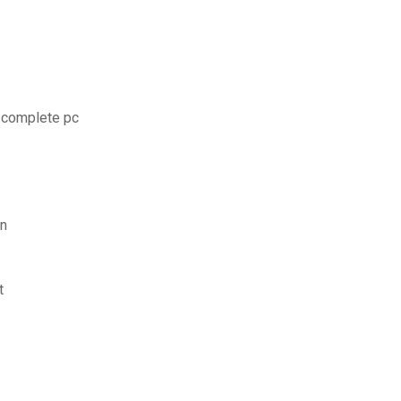
n complete pc
on
t