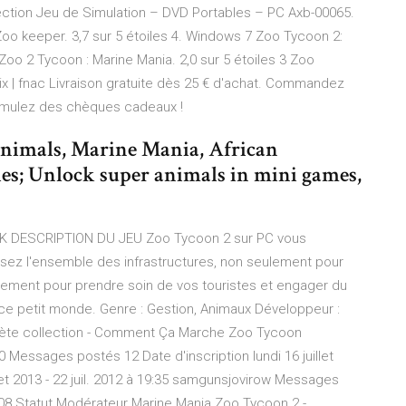
ection Jeu de Simulation – DVD Portables – PC Axb-00065.
oo keeper. 3,7 sur 5 étoiles 4. Windows 7 Zoo Tycoon 2:
Zoo 2 Tycoon : Marine Mania. 2,0 sur 5 étoiles 3 Zoo
rix | fnac Livraison gratuite dès 25 € d'achat. Commandez
umulez des chèques cadeaux !
Animals, Marine Mania, African
es; Unlock super animals in mini games,
 DESCRIPTION DU JEU Zoo Tycoon 2 sur PC vous
sez l'ensemble des infrastructures, non seulement pour
alement pour prendre soin de vos touristes et engager du
ce petit monde. Genre : Gestion, Animaux Développeur :
lète collection - Comment Ça Marche Zoo Tycoon
 Messages postés 12 Date d'inscription lundi 16 juillet
let 2013 - 22 juil. 2012 à 19:35 samgunsjovirow Messages
08 Statut Modérateur Marine Mania Zoo Tycoon 2 -