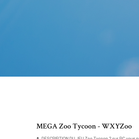
MEGA Zoo Tycoon - WXYZoo
DESCRIPTION DU JEU Zoo Tycoon 2 sur PC vous pro