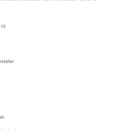
 10
staller
et