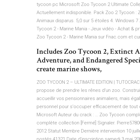
tycoon pc Microsoft Zoo Tycoon 2 Ultimate Coll
Actuellement indisponible. Pack Zoo 2 Tycoon : Z
Animaux disparus. 5,0 sur 5 étoiles 4. Windows 7 
Tycoon 2 - Marine Mania - Jeux vidéo - Achat & p
Zoo Tycoon 2 - Marine Mania sur Fnac.com et c
Includes Zoo Tycoon 2, Extinct 
Adventure, and Endangered Speci
create marine shows,
ZOO TYCOON 2 – ULTIMATE EDITION | TUTOCRACK
propose de prendre les rênes d'un zoo. Construi
accueillir vos pensionnaires animaliers, mais ég
personnel pour s'occuper efficacement de tout 
Microsoft Auteur du crack : … Zoo Tycoon comp
complète collection [Fermé] Signaler. Pierre57800
2012 Statut Membre Dernière intervention 10 juil
postés 41321 Date d'inscription samedi 3 mai 20