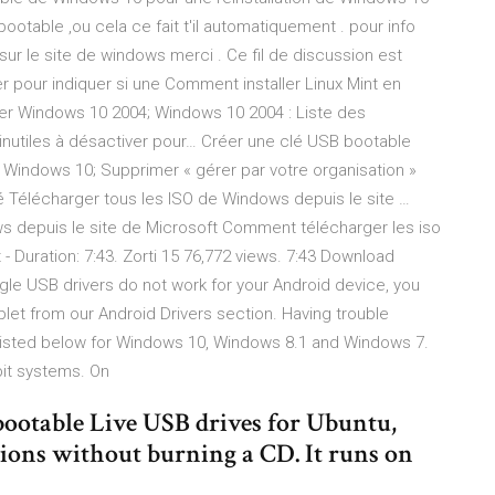
bootable ,ou cela ce fait t'il automatiquement . pour info
ute sur le site de windows merci . Ce fil de discussion est
er pour indiquer si une Comment installer Linux Mint en
ler Windows 10 2004; Windows 10 2004 : Liste des
utiles à désactiver pour… Créer une clé USB bootable
s Windows 10; Supprimer « gérer par votre organisation »
ié Télécharger tous les ISO de Windows depuis le site …
s depuis le site de Microsoft Comment télécharger les iso
 Duration: 7:43. Zorti 15 76,772 views. 7:43 Download
gle USB drivers do not work for your Android device, you
tablet from our Android Drivers section. Having trouble
 listed below for Windows 10, Windows 8.1 and Windows 7.
bit systems. On
bootable Live USB drives for Ubuntu,
tions without burning a CD. It runs on