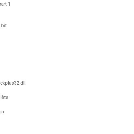
art 1
 bit
ockplus32.dll
lète
on