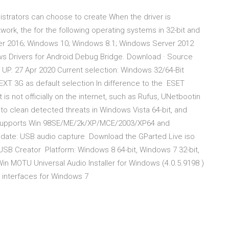
inistrators can choose to create When the driver is
ork, the for the following operating systems in 32-bit and
rver 2016; Windows 10; Windows 8.1; Windows Server 2012
ows Drivers for Android Debug Bridge. Download · Source
UP. 27 Apr 2020 Current selection: Windows 32/64-Bit
EXT 3G as default selection In difference to the ESET
 not officially on the internet, such as Rufus, UNetbootin
 to clean detected threats in Windows Vista 64-bit, and
, supports Win 98SE/ME/2k/XP/MCE/2003/XP64 and
date: USB audio capture Download the GParted Live iso
e USB Creator Platform: Windows 8 64-bit, Windows 7 32-bit,
Win MOTU Universal Audio Installer for Windows (4.0.5.9198 )
io interfaces for Windows 7