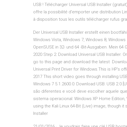
USB ! Télécharger Universal USB Installer (gratuit)
offre la possibilité d'emporter une distribution 
à disposition tous les outils télécharger rufus gr
Der Universal USB Installer erstellt einen bootfäh
Windows Vista, Windows 7, Windows 8, Windows 1
OpenSUSE in 32- und 64 -Bit-Ausgaben. Mein 64 
2020 Step 2: Download Universal USB Installer. 
go to this page and download the latest Download
Universal Print Driver for Windows.This is HP's of
2017 This short video goes through installing USB
Windows 7 5.1.2600.0: Download USB: USB 2.0 [US
são diferentes e você deve escolher aquele que
sistema operacional: Windows XP Home Edition, W
using the Kali Linux 64-Bit (Live) image, though i
Installer
21/01/2016 · Je voudrais faire une clé USB boot