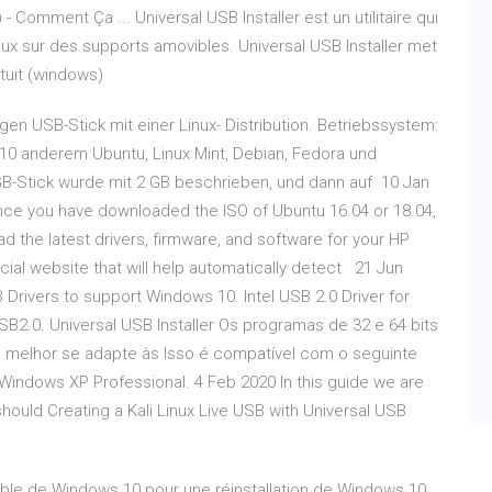
 - Comment Ça ... Universal USB Installer est un utilitaire qui
Linux sur des supports amovibles. Universal USB Installer met
atuit (windows)
igen USB-Stick mit einer Linux- Distribution. Betriebssystem:
0 anderem Ubuntu, Linux Mint, Debian, Fedora und
GB-Stick wurde mit 2 GB beschrieben, und dann auf 10 Jan
Once you have downloaded the ISO of Ubuntu 16.04 or 18.04,
 the latest drivers, firmware, and software for your HP
ficial website that will help automatically detect 21 Jun
 Drivers to support Windows 10. Intel USB 2.0 Driver for
B2.0. Universal USB Installer Os programas de 32 e 64 bits
 melhor se adapte às Isso é compatível com o seguinte
indows XP Professional. 4 Feb 2020 In this guide we are
t should Creating a Kali Linux Live USB with Universal USB
able de Windows 10 pour une réinstallation de Windows 10