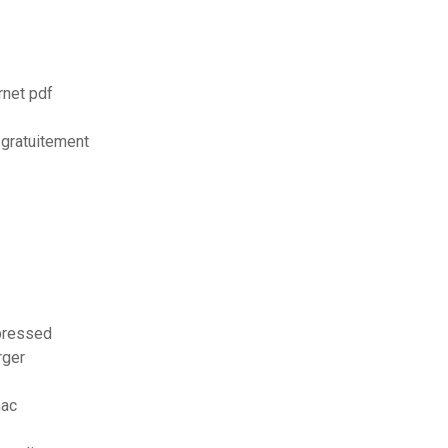
rnet pdf
t gratuitement
mpressed
rger
mac