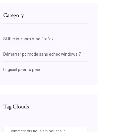
Category
Slither.io zoom mod firefox
Démarrer pc mode sans echec windows 7
Logiciel peer to peer
Tag Clouds
Comment qui nous a bloquer sur