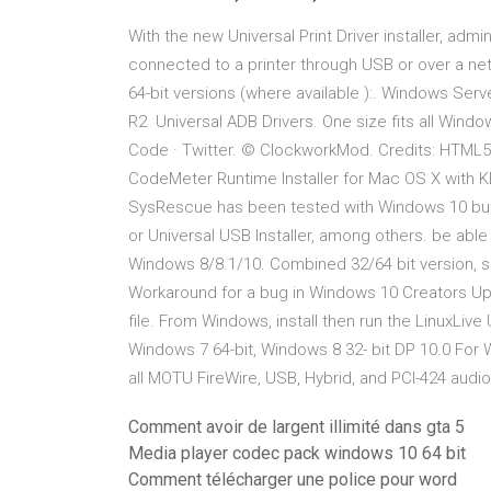
With the new Universal Print Driver installer, adm
connected to a printer through USB or over a netw
64-bit versions (where available ):. Windows Se
R2 Universal ADB Drivers. One size fits all Wind
Code · Twitter. © ClockworkMod. Credits: HTML5 
CodeMeter Runtime Installer for Mac OS X with K
SysRescue has been tested with Windows 10 but is
or Universal USB Installer, among others. be able
Windows 8/8.1/10. Combined 32/64 bit version
Workaround for a bug in Windows 10 Creators Up
file. From Windows, install then run the LinuxLiv
Windows 7 64-bit, Windows 8 32- bit DP 10.0 For 
all MOTU FireWire, USB, Hybrid, and PCI-424 aud
Comment avoir de largent illimité dans gta 5
Media player codec pack windows 10 64 bit
Comment télécharger une police pour word