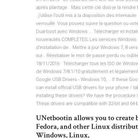
après plantage . Mais cette clé dois-je la rendre 
..j'utilise l'outil mis à la disposition des interna
verrouillé. Vous pouvez suivre la question ou vot
Dual-boot avec Windows ... Télécharger et instal
nouveautés COMPLÈTES; Les services Windows in
d’installation de… Mettre à jour Windows 7, 8 ver
sur… Réinitialiser le mot de passe perdu ou oubl
18/11/2016 · Télécharger tous les ISO de Window
de Windows 7/8.1/10 gratuitement et légalement -
Google USB Drivers - Windows 10, … If these Goo
can install official USB drivers for your phone / 
installing these drivers? We have the procedure
These drivers are compatible with 32-bit and 64-
UNetbootin allows you to create 
Fedora, and other Linux distribu
Windows, Linux,