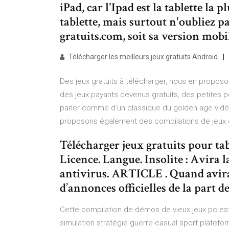
iPad, car l'Ipad est la tablette la
tablette, mais surtout n'oubliez pa
gratuits.com, soit sa version mobil
Télécharger les meilleurs jeux gratuits Android
Des jeux gratuits à télécharger, nous en propos
des jeux payants devenus gratuits, des petites
parler comme d'un classique du golden age vidé
proposons également des compilations de jeux g
Télécharger jeux gratuits pour ta
Licence. Langue. Insolite : Avira
antivirus. ARTICLE . Quand avir
d’annonces officielles de la part de
Cette compilation de démos de vieux jeux pc es
simulation stratégie guerre casual sport platefo