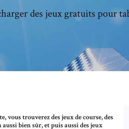
harger des jeux gratuits pour ta
te, vous trouverez des jeux de course, des
 aussi bien sûr, et puis aussi des jeux