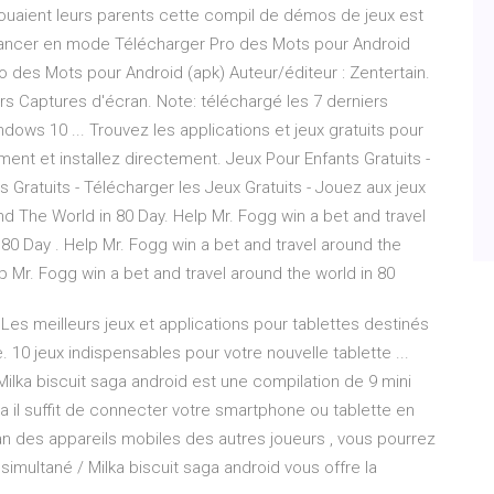
 jouaient leurs parents cette compil de démos de jeux est
t à lancer en mode Télécharger Pro des Mots pour Android
ro des Mots pour Android (apk) Auteur/éditeur : Zentertain.
rs Captures d'écran. Note: téléchargé les 7 derniers
ndows 10 ... Trouvez les applications et jeux gratuits pour
ent et installez directement. Jeux Pour Enfants Gratuits -
s Gratuits - Télécharger les Jeux Gratuits - Jouez aux jeux
und The World in 80 Day. Help Mr. Fogg win a bet and travel
80 Day . Help Mr. Fogg win a bet and travel around the
p Mr. Fogg win a bet and travel around the world in 80
 Les meilleurs jeux et applications pour tablettes destinés
e. 10 jeux indispensables pour votre nouvelle tablette ...
. Milka biscuit saga android est une compilation de 9 mini
ela il suffit de connecter votre smartphone ou tablette en
ran des appareils mobiles des autres joueurs , vous pourrez
u simultané / Milka biscuit saga android vous offre la