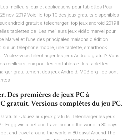
 Les meilleurs jeux et applications pour tablettes Pour
. 25 nov. 2019 Voici le top 10 des jeux gratuits disponibles
jeux android gratuit a telecharger; top jeux android 2019 Il
les tablettes de Les meilleurs jeux vidéo marvel pour
se Marvel et l'une des principales maisons d'édition
 sur un téléphone mobile, une tablette, smartbook
. Voulez-vous télécharger les jeux Android gratuit? Vous
meilleurs jeux pour les portables et les tablettes.
harger gratuitement des jeux Android. MOB.org - ce sont
santes
r. Des premières de jeux PC à
 PC gratuit. Versions complètes du jeu PC.
Gratuits - Jouez aux jeux gratuits! Télécharger les jeux
r. Fogg win a bet and travel around the world in 80 days!
 bet and travel around the world in 80 days! Around The