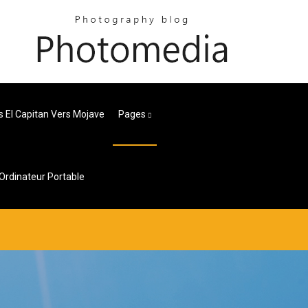
 El Capitan Vers Mojave
Pages
 Ordinateur Portable