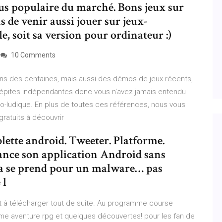
 plus populaire du marché. Bons jeux sur
s de venir aussi jouer sur jeux-
e, soit sa version pour ordinateur :)
10 Comments
ons des centaines, mais aussi des démos de jeux récents,
 pépites indépendantes donc vous n'avez jamais entendu
o-ludique. En plus de toutes ces références, nous vous
ratuits à découvrir
blette android. Tweeter. Platforme.
 lance son application Android sans
a se prend pour un malware… pas
 l
t à télécharger tout de suite. Au programme course
rme aventure rpg et quelques découvertes! pour les fan de