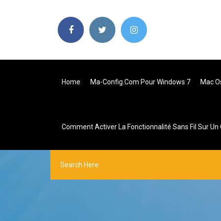
Home
Ma-Config.com Pour Windows 7
Mac Os
Comment Activer La Fonctionnalité Sans Fil Sur Un