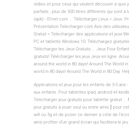
oldies et pour ceux qui veulent découvrir à quoi
parfaite , plus de 300 titres différents qui son
(apk) - 01net.com ... Télécharger Linux > Jeux. P
Présentation Telecharger.com Avis des utilisateu
Gratuit > Telecharger des applications et jeux Wi
PC et tablette Windows 10. Téléchargez gratuitem
Télécharger les Jeux Gratuits ... Jeux Pour Enfant
gratuits! Télécharger les jeux Jeux en ligne. Aro
around the world in 80 days! Around The World in 
world in 80 days! Around The World in 80 Day. Hel
Applications et jeux pour les enfants de 3-5 ans -
aux enfants. Pour tablettes ipad, android et kindl
Telecharger jeux gratuits pour tablette gratuit ..
jeux gratuits à jouer seul ou entre amis [] pour c
wifi ou 3g et de poser ce dernier à côté de l’éc
ainsi profiter d’un grand écran qui facilitera le je