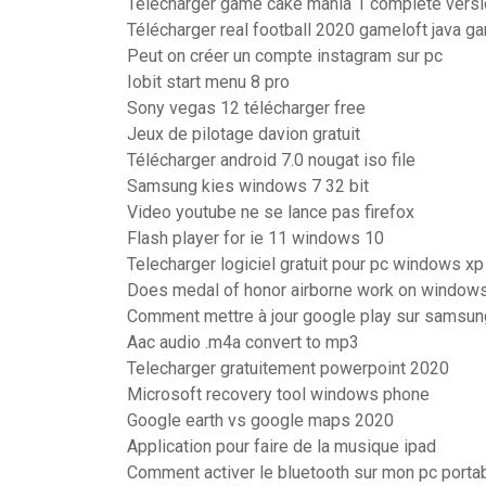
Télécharger game cake mania 1 complete versi
Télécharger real football 2020 gameloft java g
Peut on créer un compte instagram sur pc
Iobit start menu 8 pro
Sony vegas 12 télécharger free
Jeux de pilotage davion gratuit
Télécharger android 7.0 nougat iso file
Samsung kies windows 7 32 bit
Video youtube ne se lance pas firefox
Flash player for ie 11 windows 10
Telecharger logiciel gratuit pour pc windows xp
Does medal of honor airborne work on window
Comment mettre à jour google play sur samsun
Aac audio .m4a convert to mp3
Telecharger gratuitement powerpoint 2020
Microsoft recovery tool windows phone
Google earth vs google maps 2020
Application pour faire de la musique ipad
Comment activer le bluetooth sur mon pc porta