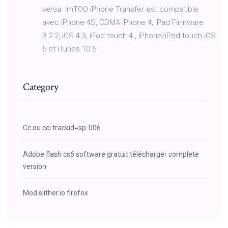
versa. ImTOO iPhone Transfer est compatible
avec iPhone 4S, CDMA iPhone 4, iPad Firmware
3.2.2, iOS 4.3, iPod touch 4 , iPhone/iPod touch iOS
5 et iTunes 10.5
Category
Cc ou cci trackid=sp-006
Adobe flash cs6 software gratuit télécharger complete
version
Mod slither.io firefox