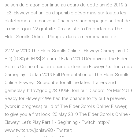
saison du dragon continue au cours de cette année 2019 à
l’E3. Elsweyr est un jeu disponible désormais sur toutes les
plateformes. Le nouveau Chapitre s’accompagne surtout de
la mise à jour 22 gratuite. On assiste à d’importantes The
Elder Scrolls Online - Plongez dans la nécromancie de ...
22 May 2019 The Elder Scrolls Online - Elsweyr Gameplay (PC
HD) [1080p60FPS] Steam 18 Jan 2019 Découvrez The Elder
Scrolls Online et sa prochaine extension Elsweyr ! ▻ Tous nos
Gameplay 15 Jan 2019 Full Presentation of The Elder Scrolls
Online: Elsweyr. Subscribe for all the latest trailers and
gameplay: http://goo.gl/8LO96F Join our Discord 28 Mar 2019
Ready for Elsweyr? We had the chance to try out a preview
(work in progress) build of The Elder Scrolls Online: Elsweyr,
to give you a first look 20 May 2019 The Elder Scrolls Online -
Elsweyr Let's Play Part 1 - Beginning • Twitch: http://
www.twitch.tv/jonlaw98 • Twitter: