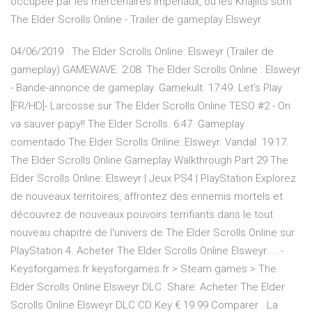
occupée par les mercenaires impériaux, où les Khajiits sont
The Elder Scrolls Online - Trailer de gameplay Elsweyr
04/06/2019 · The Elder Scrolls Online: Elsweyr (Trailer de
gameplay) GAMEWAVE. 2:08. The Elder Scrolls Online : Elsweyr
- Bande-annonce de gameplay. Gamekult. 17:49. Let's Play
[FR/HD]- Larcosse sur The Elder Scrolls Online TESO #2 - On
va sauver papy!! The Elder Scrolls. 6:47. Gameplay
comentado The Elder Scrolls Online: Elsweyr. Vandal. 19:17.
The Elder Scrolls Online Gameplay Walkthrough Part 29 The
Elder Scrolls Online: Elsweyr | Jeux PS4 | PlayStation Explorez
de nouveaux territoires, affrontez des ennemis mortels et
découvrez de nouveaux pouvoirs terrifiants dans le tout
nouveau chapitre de l'univers de The Elder Scrolls Online sur
PlayStation 4. Acheter The Elder Scrolls Online Elsweyr ... -
Keysforgames.fr keysforgames.fr > Steam games > The
Elder Scrolls Online Elsweyr DLC. Share: Acheter The Elder
Scrolls Online Elsweyr DLC CD Key € 19.99 Comparer . La