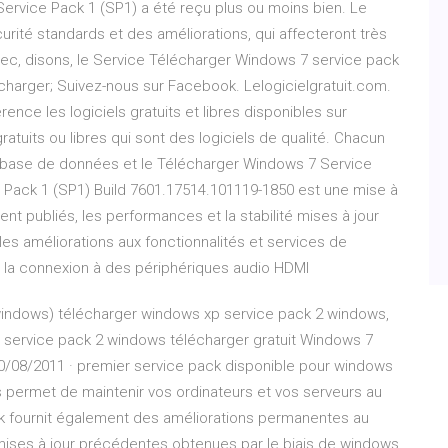
Service Pack 1 (SP1) a été reçu plus ou moins bien. Le
ité standards et des améliorations, qui affecteront très
r avec, disons, le Service Télécharger Windows 7 service pack
lecharger; Suivez-nous sur Facebook. Lelogicielgratuit.com.
rence les logiciels gratuits et libres disponibles sur
ratuits ou libres qui sont des logiciels de qualité. Chacun
r la base de données et le Télécharger Windows 7 Service
ce Pack 1 (SP1) Build 7601.17514.101119-1850 est une mise à
nt publiés, les performances et la stabilité mises à jour
es améliorations aux fonctionnalités et services de
e la connexion à des périphériques audio HDMI
(windows) télécharger windows xp service pack 2 windows,
service pack 2 windows télécharger gratuit Windows 7
 20/08/2011 · premier service pack disponible pour windows
 permet de maintenir vos ordinateurs et vos serveurs au
ck fournit également des améliorations permanentes au
 mises à jour précédentes obtenues par le biais de windows