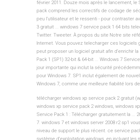
février 2011. Douze mois après le lancement, le 
pack comprend les correctifs de codage de sécur
peu l'utilisateur et le ressenti - pour contraste
3 gratuit ... windows 7 service pack 1 64 bits te
Twitter. Tweeter. À propos du site Notre site réfé
Internet. Vous pouvez telecharger ces logiciels g
peut proposer un logiciel gratuit afin d'enrichi
Pack 1 (SP1) 32-bit & 64-bit ... Windows 7 Servi
jour importante qui inclut la sécurité précédemme
pour Windows 7. SP1 inclut également de nouvell
Windows 7, comme une meilleure fiabilité lors d
télécharger windows xp service pack 2 gratuit 
windows xp service pack 2 windows, windows xp 
Service Pack 1 : Télécharger gratuitement la ...
7. windows 7 et windows server 2008 r2 sp1 vous
niveau de support le plus récent. ce service pa
système d’exploitation windows, en incluant les