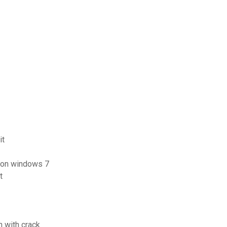
it
sion windows 7
t
 with crack