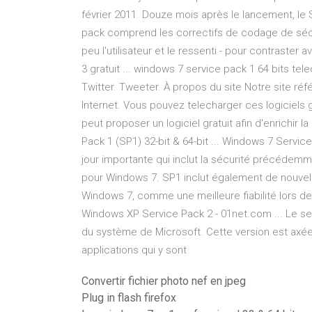
février 2011. Douze mois après le lancement, le 
pack comprend les correctifs de codage de sécur
peu l'utilisateur et le ressenti - pour contraste
3 gratuit ... windows 7 service pack 1 64 bits te
Twitter. Tweeter. À propos du site Notre site réfé
Internet. Vous pouvez telecharger ces logiciels g
peut proposer un logiciel gratuit afin d'enrichi
Pack 1 (SP1) 32-bit & 64-bit ... Windows 7 Servi
jour importante qui inclut la sécurité précédemme
pour Windows 7. SP1 inclut également de nouvell
Windows 7, comme une meilleure fiabilité lors d
Windows XP Service Pack 2 - 01net.com ... Le s
du système de Microsoft. Cette version est axée
applications qui y sont
Convertir fichier photo nef en jpeg
Plug in flash firefox