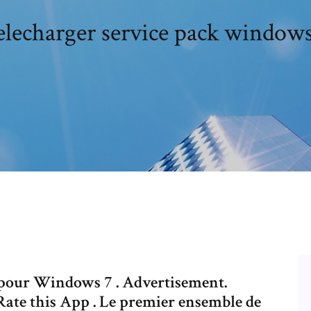
elecharger service pack windows
k pour Windows 7 . Advertisement.
. Rate this App . Le premier ensemble de