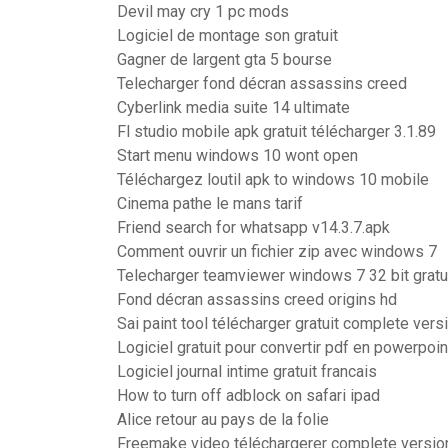
Devil may cry 1 pc mods
Logiciel de montage son gratuit
Gagner de largent gta 5 bourse
Telecharger fond décran assassins creed
Cyberlink media suite 14 ultimate
Fl studio mobile apk gratuit télécharger 3.1.89
Start menu windows 10 wont open
Téléchargez loutil apk to windows 10 mobile
Cinema pathe le mans tarif
Friend search for whatsapp v14.3.7.apk
Comment ouvrir un fichier zip avec windows 7
Telecharger teamviewer windows 7 32 bit gratu
Fond décran assassins creed origins hd
Sai paint tool télécharger gratuit complete ver
Logiciel gratuit pour convertir pdf en powerpoin
Logiciel journal intime gratuit francais
How to turn off adblock on safari ipad
Alice retour au pays de la folie
Freemake video téléchargerer complete version