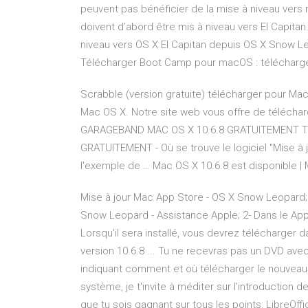
peuvent pas bénéficier de la mise à niveau vers 
doivent d’abord être mis à niveau vers El Capitan.
niveau vers OS X El Capitan depuis OS X Snow L
Télécharger Boot Camp pour macOS : télécharge
Scrabble (version gratuite) télécharger pour M
Mac OS X. Notre site web vous offre de télécha
GARAGEBAND MAC OS X 10.6.8 GRATUITEMENT 
GRATUITEMENT - Où se trouve le logiciel "Mise à 
l'exemple de … Mac OS X 10.6.8 est disponible |
Mise à jour Mac App Store - OS X Snow Leopard;
Snow Leopard - Assistance Apple; 2- Dans le AppSto
Lorsqu'il sera installé, vous devrez télécharger 
version 10.6.8 ... Tu ne recevras pas un DVD ave
indiquant comment et où télécharger le nouveau 
système, je t'invite à méditer sur l'introduction d
que tu sois gagnant sur tous les points: LibreO