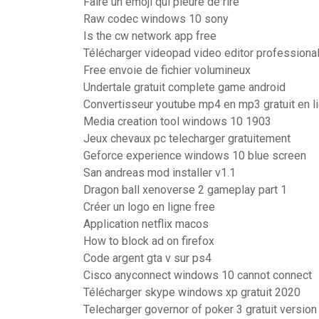
Faire un emoji qui pleure de rire
Raw codec windows 10 sony
Is the cw network app free
Télécharger videopad video editor professiona
Free envoie de fichier volumineux
Undertale gratuit complete game android
Convertisseur youtube mp4 en mp3 gratuit en l
Media creation tool windows 10 1903
Jeux chevaux pc telecharger gratuitement
Geforce experience windows 10 blue screen
San andreas mod installer v1.1
Dragon ball xenoverse 2 gameplay part 1
Créer un logo en ligne free
Application netflix macos
How to block ad on firefox
Code argent gta v sur ps4
Cisco anyconnect windows 10 cannot connect
Télécharger skype windows xp gratuit 2020
Telecharger governor of poker 3 gratuit versio