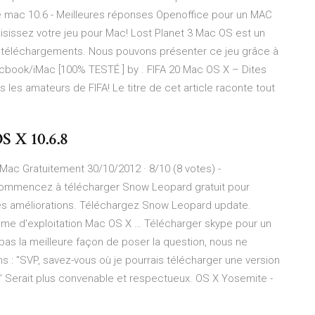
ce mac 10.6 - Meilleures réponses Openoffice pour un MAC
oisissez votre jeu pour Mac! Lost Planet 3 Mac OS est un
des téléchargements. Nous pouvons présenter ce jeu grâce à
cbook/iMac [100% TESTÉ ] by . FIFA 20 Mac OS X – Dites
s les amateurs de FIFA! Le titre de cet article raconte tout
X 10.6.8
ac Gratuitement 30/10/2012 · 8/10 (8 votes) -
ommencez à télécharger Snow Leopard gratuit pour
 des améliorations. Téléchargez Snow Leopard update.
stème d'exploitation Mac OS X … Télécharger skype pour un
t pas la meilleure façon de poser la question, nous ne
: "SVP, savez-vous où je pourrais télécharger une version
" Serait plus convenable et respectueux. OS X Yosemite -