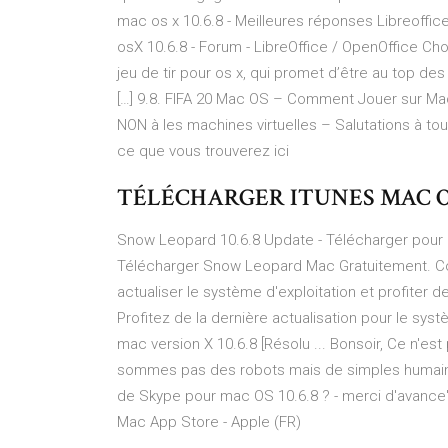
mac os x 10.6.8 - Meilleures réponses Libreoffi
osX 10.6.8 - Forum - LibreOffice / OpenOffice Ch
jeu de tir pour os x, qui promet d’être au top 
[…] 9.8. FIFA 20 Mac OS – Comment Jouer sur Ma
NON à les machines virtuelles – Salutations à tou
ce que vous trouverez ici
TÉLÉCHARGER ITUNES MAC OS 
Snow Leopard 10.6.8 Update - Télécharger pour M
Télécharger Snow Leopard Mac Gratuitement. C
actualiser le système d'exploitation et profiter
Profitez de la dernière actualisation pour le sy
mac version X 10.6.8 [Résolu ... Bonsoir, Ce n'es
sommes pas des robots mais de simples humains 
de Skype pour mac OS 10.6.8 ? - merci d'avance
Mac App Store - Apple (FR)