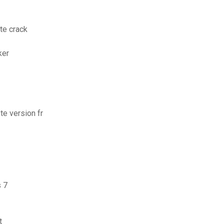
te crack
ker
te version fr
s 7
t