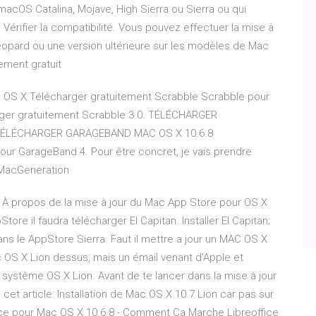
macOS Catalina, Mojave, High Sierra ou Sierra ou qui
 Vérifier la compatibilité. Vous pouvez effectuer la mise à
eopard ou une version ultérieure sur les modèles de Mac
ment gratuit
ac OS X Télécharger gratuitement Scrabble Scrabble pour
rger gratuitement Scrabble 3.0. TÉLÉCHARGER
TÉLÉCHARGER GARAGEBAND MAC OS X 10.6.8
jour GarageBand 4. Pour être concret, je vais prendre
 MacGeneration
 À propos de la mise à jour du Mac App Store pour OS X
re il faudra télécharger El Capitan. Installer El Capitan;
dans le AppStore Sierra. Faut il mettre a jour un MAC OS X
c OS X Lion dessus, mais un émail venant d'Apple et
système OS X Lion. Avant de te lancer dans la mise à jour
e cet article: Installation de Mac OS X 10.7 Lion car pas sur
ffice pour Mac OS X 10.6.8 - Comment Ça Marche Libreoffice