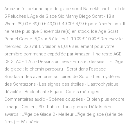
Amazon.fr : peluche age de glace scrat NamekPlanet - Lot de
5 Peluches L'Age de Glace Sid Manny Diego Scrat - 18 à
25cm. 39,00 € 39,00 € 49,00 € 49,00€ 4,99 € pour l'expédition. Il
ne reste plus que 5 exemplaire(s) en stock. Ice Age Scrat
Pencel Coque. 5,0 sur 5 étoiles 1. 10,99 € 10,99 € Recevez-le
mercredi 22 avril. Livraison à 0,01€ seulement pour votre
première commande expédiée par Amazon. Il ne reste AGE
DE GLACE 1 A 5 - Dessins animés - Films et dessins ... - L’Age
de glace : le chemin parcouru - Scrat dans l'espace -
Scratasia : les aventures solitaires de Scrat - Les mystères
des Scratazons - Les signes des étoiles - L'astrophysique
dévoilée - Buck chante Figaro - Courts-métrages -
Commentaires audio - Scènes coupées - Et bien plus encore
! Image : Couleur, 3D : Public : Tous publics: Détails des
awards : L'Âge de Glace 2 - Meilleur L'Âge de glace (série de
films) — Wikipédia