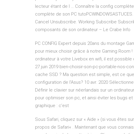
lecteur étant de l … Connaître la config complèt
complète de son PC tutoPCWINDOWSASTUCES.
Cancel Unsubscribe. Working Subscribe Subscri
composants de son ordinateur – Le Crabe Info
PC CONFIG Expert depuis 20ans du montage Game
pour mieux choisir grâce à notre Gaming Room ! S
ordinateur à votre Livebox en wifi, il est possi
27 juin 2019 bien-choisir-son-pc-portable-nos-co
cache SSD ? Ma question est simple, est ce que 
configuration de l'Asus? 10 avr. 2020 Sélectionne
Définir le clavier sur néerlandais sur un ordinat
pour optimiser son pc, et ainsi éviter les bugs et
graphique : c'est
Sous Safari, cliquez sur « Aide » (si vous êtes su
propos de Safari« . Maintenant que vous connaiss