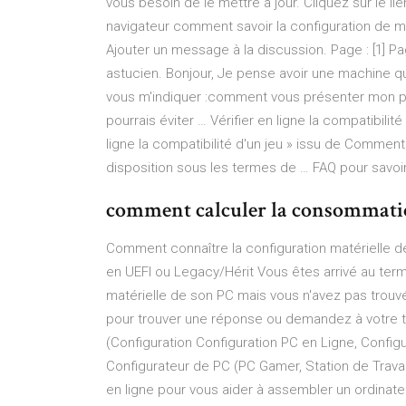
vous besoin de le mettre à jour. Cliquez sur le li
navigateur comment savoir la configuration de 
Ajouter un message à la discussion. Page : [1] Pag
astucien. Bonjour, Je pense avoir une machine qu
vous m'indiquer :comment vous présenter mon pc, 
pourrais éviter … Vérifier en ligne la compatibilit
ligne la compatibilité d'un jeu » issu de Com
disposition sous les termes de … FAQ pour savoir
comment calculer la consommation
Comment connaître la configuration matérielle de 
en UEFI ou Legacy/Hérit Vous êtes arrivé au term
matérielle de son PC mais vous n'avez pas trouvé
pour trouver une réponse ou demandez à votre t
(Configuration Configuration PC en Ligne, Config
Configurateur de PC (PC Gamer, Station de Trava
en ligne pour vous aider à assembler un ordinat