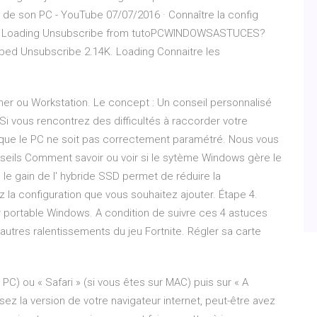
e de son PC - YouTube 07/07/2016 · Connaître la config
 Loading Unsubscribe from tutoPCWINDOWSASTUCES?
bed Unsubscribe 2.14K. Loading Connaitre les
r ou Workstation. Le concept : Un conseil personnalisé
i vous rencontrez des difficultés à raccorder votre
ble que le PC ne soit pas correctement paramétré. Nous vous
nseils Comment savoir ou voir si le sytème Windows gère le
le gain de l' hybride SSD permet de réduire la
z la configuration que vous souhaitez ajouter. Étape 4.
eur portable Windows. A condition de suivre ces 4 astuces
 autres ralentissements du jeu Fortnite. Régler sa carte
r PC) ou « Safari » (si vous êtes sur MAC) puis sur « A
ez la version de votre navigateur internet, peut-être avez