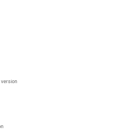
 version
on