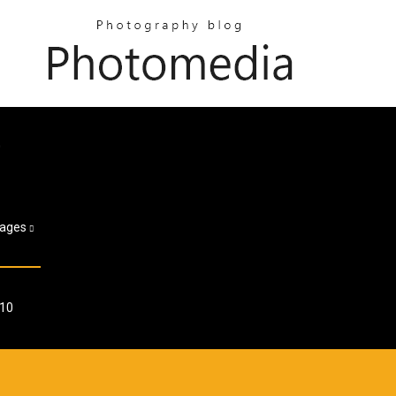
0
ages
 10