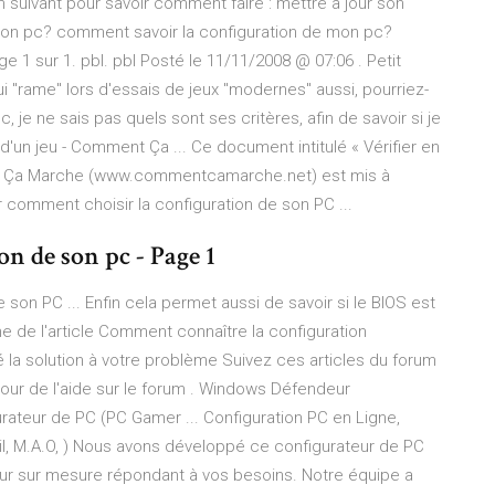
en suivant pour savoir comment faire : mettre à jour son
mon pc? comment savoir la configuration de mon pc?
e 1 sur 1. pbl. pbl Posté le 11/11/2008 @ 07:06 . Petit
i "rame" lors d'essais de jeux "modernes" aussi, pourriez-
je ne sais pas quels sont ses critères, afin de savoir si je
é d'un jeu - Comment Ça ... Ce document intitulé « Vérifier en
ment Ça Marche (www.commentcamarche.net) est mis à
 comment choisir la configuration de son PC ...
 de son pc - Page 1
son PC ... Enfin cela permet aussi de savoir si le BIOS est
e de l'article Comment connaître la configuration
 la solution à votre problème Suivez ces articles du forum
our de l'aide sur le forum . Windows Défendeur
urateur de PC (PC Gamer ... Configuration PC en Ligne,
il, M.A.O, ) Nous avons développé ce configurateur de PC
eur sur mesure répondant à vos besoins. Notre équipe a