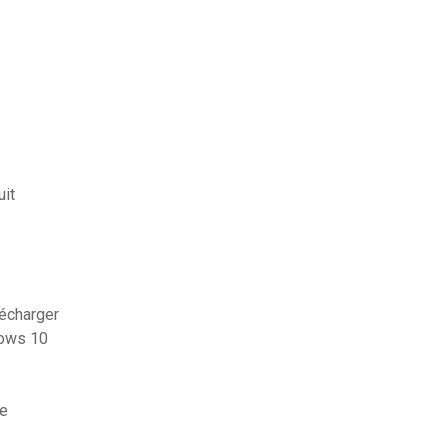
uit
lécharger
dows 10
ne