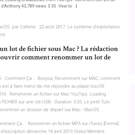
to d'Anthony 43,789 views. 5:35 . How to
OS. par Cafeine · 22 août 2017. Le système d'exploitation
ent
n lot de fichier sous Mac ? La rédaction
écouvrir comment renommer un lot de
S - Comment Ça ... Bonjour, Recemment sur MAC, comment
 est à faire merci de me répondre au plaisir losc59.
16 · Renommer un fichier sur Mac YouTips. Loading
HIER sur une clé USB - Duration: 5:35. Le petit Tuto
renommer un dossier de départ sur Mac - MacOS ...
omment Ça ... Renommer un fichier MP3 sur iTunes [Fermé]
'inscription dimanche 14 avril 2013 Statut Membre