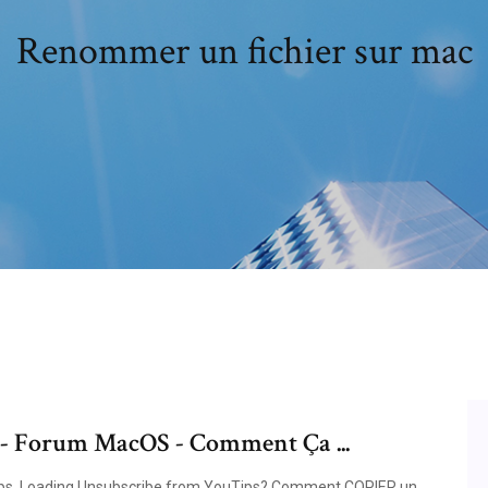
Renommer un fichier sur mac
 - Forum MacOS - Comment Ça ...
ips. Loading Unsubscribe from YouTips? Comment COPIER un