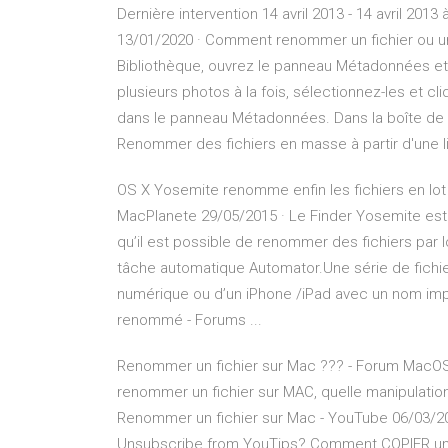
Dernière intervention 14 avril 2013 - 14 avril 2013
13/01/2020 · Comment renommer un fichier ou u
Bibliothèque, ouvrez le panneau Métadonnées e
plusieurs photos à la fois, sélectionnez-les et c
dans le panneau Métadonnées. Dans la boîte de
Renommer des fichiers en masse à partir d'une lis
OS X Yosemite renomme enfin les fichiers en lot .
MacPlanete 29/05/2015 · Le Finder Yosemite est
qu’il est possible de renommer des fichiers par lo
tâche automatique Automator.Une série de fichie
numérique ou d’un iPhone /iPad avec un nom im
renommé - Forums ...
Renommer un fichier sur Mac ??? - Forum MacO
renommer un fichier sur MAC, quelle manipulation
Renommer un fichier sur Mac - YouTube 06/03/20
Unsubscribe from YouTips? Comment COPIER un FIC