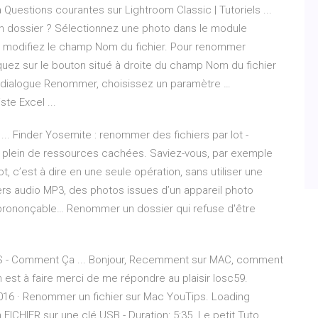
 à Questions courantes sur Lightroom Classic | Tutoriels ...
n dossier ? Sélectionnez une photo dans le module
t modifiez le champ Nom du fichier. Pour renommer
liquez sur le bouton situé à droite du champ Nom du fichier
 dialogue Renommer, choisissez un paramètre …
te Excel ...
.. Finder Yosemite : renommer des fichiers par lot -
 plein de ressources cachées. Saviez-vous, par exemple
t, c’est à dire en une seule opération, sans utiliser une
rs audio MP3, des photos issues d’un appareil photo
prononçable… Renommer un dossier qui refuse d'être
S - Comment Ça ... Bonjour, Recemment sur MAC, comment
 est à faire merci de me répondre au plaisir losc59.
16 · Renommer un fichier sur Mac YouTips. Loading
HIER sur une clé USB - Duration: 5:35. Le petit Tuto