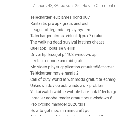
d'Anthony 43,789 views. 5:35 . How to Comment 
Télécharger jeux james bond 007
Runtastic pro apk gratis android
League of legends replay system
Telecharger atomix virtual dj pro 7 gratuit
The walking dead survival instinct cheats
Quel appli pour se vieillir
Driver hp laserjet p1102 windows xp
Lecteur qr code android gratuit
Mx video player application gratuit télécharger
Télécharger movie narnia 2
Call of duty world at war mods gratuit télécharg
Unknown device usb windows 7 problem
Yo kai watch wibble wobble hack apk télécharg
Installer adobe reader gratuit pour windows 8
Pro cycling manager 2020 tips
How to get mods in minecraft pe