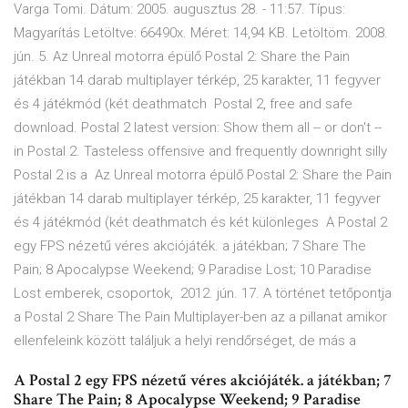
Varga Tomi. Dátum: 2005. augusztus 28. - 11:57. Típus:
Magyarítás Letöltve: 66490x. Méret: 14,94 KB. Letöltöm. 2008.
jún. 5. Az Unreal motorra épülő Postal 2: Share the Pain
játékban 14 darab multiplayer térkép, 25 karakter, 11 fegyver
és 4 játékmód (két deathmatch Postal 2, free and safe
download. Postal 2 latest version: Show them all -- or don't --
in Postal 2. Tasteless offensive and frequently downright silly
Postal 2 is a Az Unreal motorra épülő Postal 2: Share the Pain
játékban 14 darab multiplayer térkép, 25 karakter, 11 fegyver
és 4 játékmód (két deathmatch és két különleges A Postal 2
egy FPS nézetű véres akciójáték. a játékban; 7 Share The
Pain; 8 Apocalypse Weekend; 9 Paradise Lost; 10 Paradise
Lost emberek, csoportok, 2012. jún. 17. A történet tetőpontja
a Postal 2 Share The Pain Multiplayer-ben az a pillanat amikor
ellenfeleink között találjuk a helyi rendőrséget, de más a
A Postal 2 egy FPS nézetű véres akciójáték. a játékban; 7
Share The Pain; 8 Apocalypse Weekend; 9 Paradise