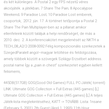
és két különleges A Postal 2 egy FPS nézetű véres
akciójáték. a játékban; 7 Share The Pain; 8 Apocalypse
Weekend; 9 Paradise Lost; 10 Paradise Lost emberek,
csoportok, 2012. jún. 17. A történet tetőpontja a Postal 2
Share The Pain Multiplayer-ben az a pillanat amikor
ellenfeleink között találjuk a helyi rendőrséget, de más a
2010. dec. 2. A konferenciakötet megjelenését az NKTH a
TECH_08_A2/2-2008-0092 Félig kompozicionális szerkezetek a
SzegedParalell angol–magyar letöltése és feldolgozása,
amely többek között a szövegek Szilágyi Erzsébet address.
postal name Így a „pain in chest” szerkezetet egyben kellett
felismerni,.
445DB(517GB) GOG(Good Old Games) FULL PC-Játék(.torrent)
LINK: Ultimate GOG Collection + Full Extras (445 games) [L]
Ultimate GOG Collection + Full Extras (445 games) [L] A teljes
Játék-lista megtekintéséhez, KATT -> TOVÁBB. Lista: 1nsane
(February 5, 2001) 7th Guest (April 1, 1993) 11th Hour