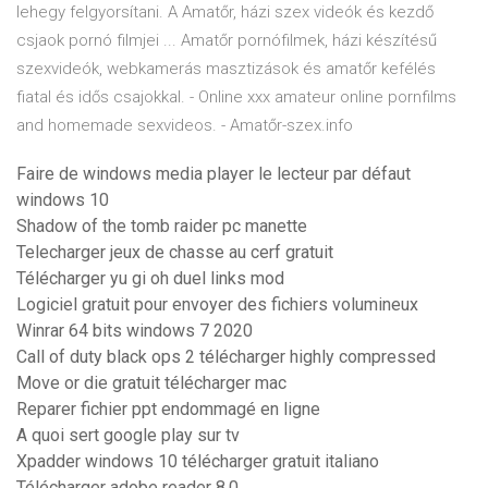
lehegy felgyorsítani. A Amatőr, házi szex videók és kezdő
csjaok pornó filmjei ... Amatőr pornófilmek, házi készítésű
szexvideók, webkamerás masztizások és amatőr kefélés
fiatal és idős csajokkal. - Online xxx amateur online pornfilms
and homemade sexvideos. - Amatőr-szex.info
Faire de windows media player le lecteur par défaut
windows 10
Shadow of the tomb raider pc manette
Telecharger jeux de chasse au cerf gratuit
Télécharger yu gi oh duel links mod
Logiciel gratuit pour envoyer des fichiers volumineux
Winrar 64 bits windows 7 2020
Call of duty black ops 2 télécharger highly compressed
Move or die gratuit télécharger mac
Reparer fichier ppt endommagé en ligne
A quoi sert google play sur tv
Xpadder windows 10 télécharger gratuit italiano
Télécharger adobe reader 8.0