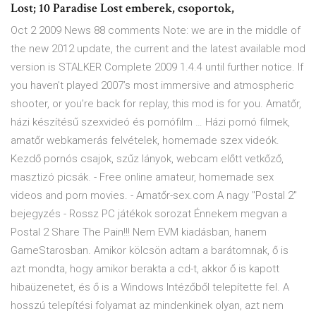
Lost; 10 Paradise Lost emberek, csoportok,
Oct 2 2009 News 88 comments Note: we are in the middle of
the new 2012 update, the current and the latest available mod
version is STALKER Complete 2009 1.4.4 until further notice. If
you haven’t played 2007’s most immersive and atmospheric
shooter, or you’re back for replay, this mod is for you. Amatőr,
házi készítésű szexvideó és pornófilm … Házi pornó filmek,
amatőr webkamerás felvételek, homemade szex videók.
Kezdő pornós csajok, szűz lányok, webcam előtt vetkőző,
masztizó picsák. - Free online amateur, homemade sex
videos and porn movies. - Amatőr-sex.com A nagy "Postal 2"
bejegyzés - Rossz PC játékok sorozat Énnekem megvan a
Postal 2 Share The Pain!!! Nem EVM kiadásban, hanem
GameStarosban. Amikor kölcsön adtam a barátomnak, ő is
azt mondta, hogy amikor berakta a cd-t, akkor ő is kapott
hibaüzenetet, és ő is a Windows Intézőből telepítette fel. A
hosszú telepítési folyamat az mindenkinek olyan, azt nem