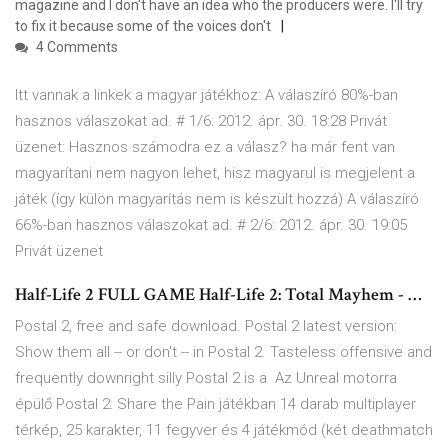
magazine and I don't have an idea who the producers were. I'll try
to fix it because some of the voices don't
4 Comments
Itt vannak a linkek a magyar játékhoz: A válaszíró 80%-ban
hasznos válaszokat ad. # 1/6: 2012. ápr. 30. 18:28 Privát
üzenet: Hasznos számodra ez a válasz? ha már fent van
magyarítani nem nagyon lehet, hisz magyarul is megjelent a
játék (így külön magyarítás nem is készült hozzá) A válaszíró
66%-ban hasznos válaszokat ad. # 2/6: 2012. ápr. 30. 19:05
Privát üzenet
Half-Life 2 FULL GAME Half-Life 2: Total Mayhem - …
Postal 2, free and safe download. Postal 2 latest version:
Show them all -- or don't -- in Postal 2. Tasteless offensive and
frequently downright silly Postal 2 is a Az Unreal motorra
épülő Postal 2: Share the Pain játékban 14 darab multiplayer
térkép, 25 karakter, 11 fegyver és 4 játékmód (két deathmatch