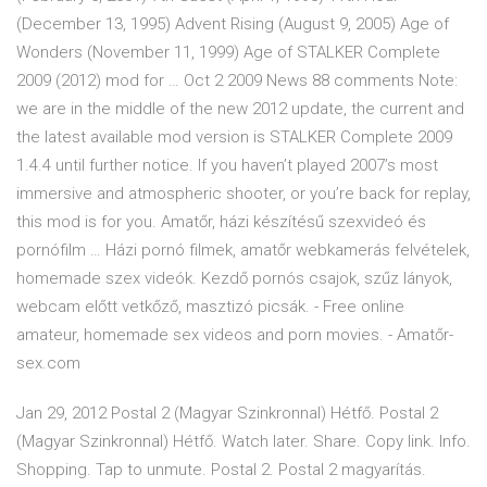
(December 13, 1995) Advent Rising (August 9, 2005) Age of
Wonders (November 11, 1999) Age of STALKER Complete
2009 (2012) mod for … Oct 2 2009 News 88 comments Note:
we are in the middle of the new 2012 update, the current and
the latest available mod version is STALKER Complete 2009
1.4.4 until further notice. If you haven’t played 2007’s most
immersive and atmospheric shooter, or you’re back for replay,
this mod is for you. Amatőr, házi készítésű szexvideó és
pornófilm … Házi pornó filmek, amatőr webkamerás felvételek,
homemade szex videók. Kezdő pornós csajok, szűz lányok,
webcam előtt vetkőző, masztizó picsák. - Free online
amateur, homemade sex videos and porn movies. - Amatőr-
sex.com
Jan 29, 2012 Postal 2 (Magyar Szinkronnal) Hétfő. Postal 2
(Magyar Szinkronnal) Hétfő. Watch later. Share. Copy link. Info.
Shopping. Tap to unmute. Postal 2. Postal 2 magyarítás.