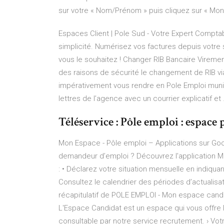
sur votre « Nom/Prénom » puis cliquez sur « Mo
Espaces Client | Pole Sud - Votre Expert Compt
simplicité. Numérisez vos factures depuis vot
vous le souhaitez ! Changer RIB Bancaire Viremen
des raisons de sécurité le changement de RIB via 
impérativement vous rendre en Pole Emploi muni 
lettres de l’agence avec un courrier explicatif
Téléservice : Pôle emploi : espace p
Mon Espace - Pôle emploi – Applications sur Goog
demandeur d’emploi ? Découvrez l'application
: • Déclarez votre situation mensuelle en indiqua
Consultez le calendrier des périodes d’actualisa
récapitulatif de POLE EMPLOI - Mon espace candi
L'Espace Candidat est un espace qui vous offre la
consultable par notre service recrutement. › Vo