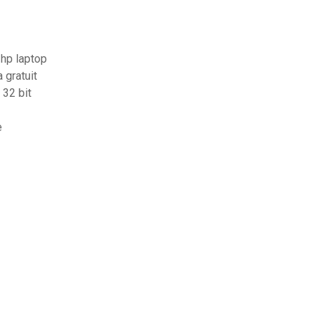
 hp laptop
 gratuit
 32 bit
e