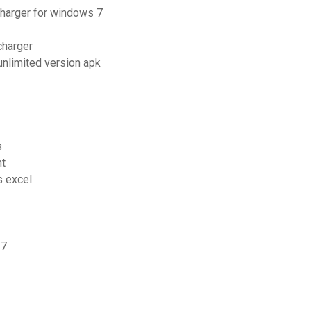
charger for windows 7
charger
unlimited version apk
s
nt
s excel
 7