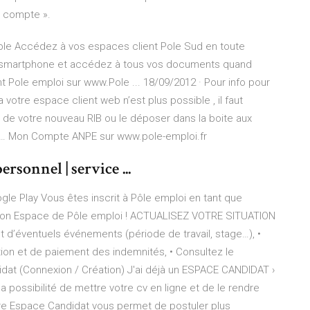
n compte ».
able Accédez à vos espaces client Pole Sud en toute
re smartphone et accédez à tous vos documents quand
t Pole emploi sur www.Pole ... 18/09/2012 · Pour info pour
votre espace client web n’est plus possible , il faut
de votre nouveau RIB ou le déposer dans la boite aux
 et … Mon Compte ANPE sur www.pole-emploi.fr
ersonnel | service ...
le Play Vous êtes inscrit à Pôle emploi en tant que
 Mon Espace de Pôle emploi ! ACTUALISEZ VOTRE SITUATION
nt d’éventuels événements (période de travail, stage…), •
tion et de paiement des indemnités, • Consultez le
dat (Connexion / Création) J'ai déjà un ESPACE CANDIDAT ›
 possibilité de mettre votre cv en ligne et de le rendre
tre Espace Candidat vous permet de postuler plus