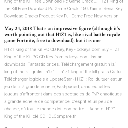
King of the Kill Free Download Pc Game Crack ... H1Z1 King of
the Kill Free Download Pc Game Crack. 150 J’aime. Serial Key
Download Cracks Product Key Full Game Free New Version
May 24, 2018 That's an impressive figure (although it's
worth pointing out that H1Z1 is, like rival battle royale
game Fortnite, free to download), but it is one
H1Z1 King of the Kill PC CD Key, Key - cdkeys.com Buy H1Z1
King of the Kill PC CD Key from cdkeys.com. Instant
downloads. Fantastic prices. Téléchargement gratuit h1z1
king of the kill gratis - h1z1 ... h1z1 king of the kill gratis Gratuit
Télécharger logiciels à UpdateStar - H1Z1 : Roi du tuer est un
jeu de tir à grande échelle, Fast-paced, dans lequel les
joueurs s’affrontent dans des spectacles de PvP chaotiques
à grande échelle de compétence, d’esprit et un peu de
chance, où tout le monde doit combattre … Acheter H1Z1:
King of the Kill clé CD | DLCompare.fr