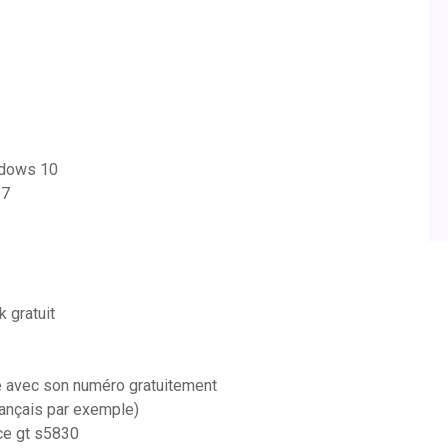
indows 10
 7
 gratuit
le avec son numéro gratuitement
rançais par exemple)
ce gt s5830