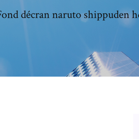
Fond décran naruto shippuden h