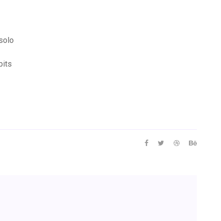
solo
bits