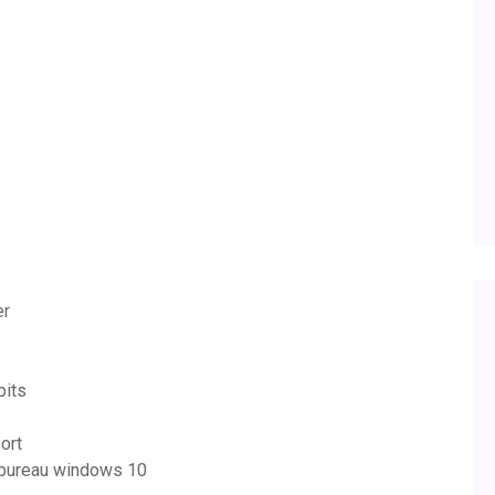
er
bits
ort
e bureau windows 10