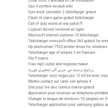
Code sims 3 animaux et cie installation
Sas 4 zombie assault wiki
Euro truck simulator 2 télécharger gratuit
Clash of clans game gratuit télécharger
Call of duty world at war patch.ff
Logiciel dessin vectoriel en ligne
Microsoft internet explorer 10 télécharger
Télécharger microsoft office 365 gratuit for w
Hp photosmart 7520 printer driver for windows
Telecharger age of empire 3 en francais
Gta 5 macro
Free mp3 cutter and ringtone maker
برنامج ترجمة من عربي الى انجليزي فورية
Telecharger sony vegas pro 13 64 bit avec crack
Mettre contact sur carte sim iphone 4
Site pour lire des comics marvel gratuit
Application pour localiser un téléphone portab
Changer la langue de windows 10 (anglais en f
Telecharger application pour samsung galaxy a