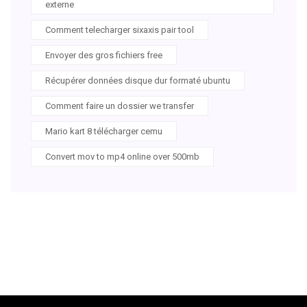
externe
Comment telecharger sixaxis pair tool
Envoyer des gros fichiers free
Récupérer données disque dur formaté ubuntu
Comment faire un dossier we transfer
Mario kart 8 télécharger cemu
Convert mov to mp4 online over 500mb